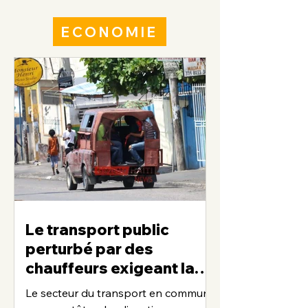
ECONOMIE
Le transport public
perturbé par des
chauffeurs exigeant la
fixation officielle des
Le secteur du transport en commun
nouveaux tarifs