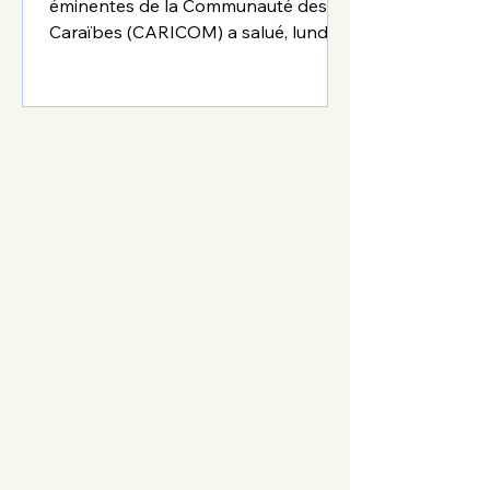
éminentes de la Communauté des
Caraïbes (CARICOM) a salué, lundi, la
publication du calendrier électoral
par le Conseil électoral provisoire
(CEP), considérant cette décision
comme une étape déterminante
dans l'organisation des élections
prévues en 2026 en Haïti. Dans une
déclaration rendue publique, la
CARICOM invite l'ensemble des
acteurs politiques, institutionnels et
sociaux à prendre une part active au
processus électoral afin de favoriser
la