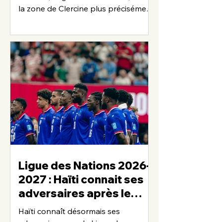
la zone de Clercine plus précisément
Maïs-Gâté, poursuit avec
détermination son rêve de devenir
footballeur professionnel. Après
avoir quitté Haïti en 2023 pour les
États-Unis, le jeune international
haïtien continue de franchir les
étapes de sa carrière, convaincu que
le travail, la discipline et la
persévérance constituent les clés du
succès. Passionné de football depuis
son plus jeune âge, Samir Yann
Anton
Ligue des Nations 2026-
2027 : Haïti connait ses
adversaires après le
tirage au sort
Haïti connaît désormais ses