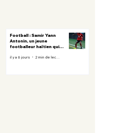
Football : Samir Yann
Antonin, un jeune
footballeur haïtien qui
poursuit son rêve aux États-
il y a 6 jours
2 min de lecture
Unis