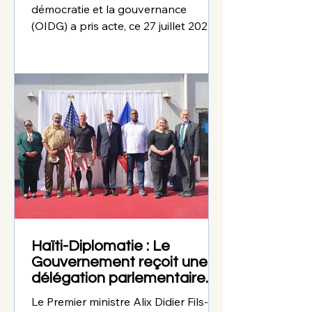
des élections crédibles
démocratie et la gouvernance
(OIDG) a pris acte, ce 27 juillet 2026,
de la publication du calendrier
électoral haïtien, qui fixe au 13
décembre 2026 la tenue du premier
tour du scrutin. Dans une note de
conjoncture, l'institution appelle
l'ensemble des acteurs à se mobiliser
pour garantir la réussite de ce
processus, jugé indispensable au
retour à la stabilité du pays. Pour
l'OIDG, cette échéance constitue une
étape incontournable afin d
Haïti-Diplomatie : Le
Gouvernement reçoit une
délégation parlementaire
américaine de haut niveau
Le Premier ministre Alix Didier Fils-