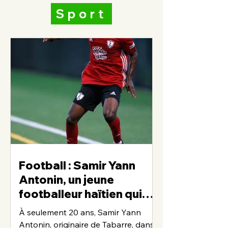
Sport
Football : Samir Yann
Antonin, un jeune
footballeur haïtien qui
poursuit son rêve aux
À seulement 20 ans, Samir Yann
États-Unis
Antonin, originaire de Tabarre, dans