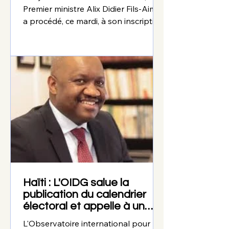
de même
Premier ministre Alix Didier Fils-Aimé
a procédé, ce mardi, à son inscription
sur le Registre électoral. Par ce geste,
le chef du gouvernement entend
montrer l’exemple et encourager les
citoyens à participer au processus
électoral en vue des élections
prévues en décembre prochain. À
l’occasion du lancement des
opérations d’inscription des
électeurs par le Conseil électoral
provisoire (CEP), le Premier ministre a
invité toutes les Haïtienn
Haïti : L'OIDG salue la
publication du calendrier
électoral et appelle à un
engagement collectif pour
L'Observatoire international pour la