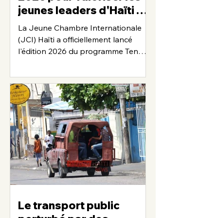
jeunes leaders d'Haïti et
de la diaspora
La Jeune Chambre Internationale
(JCI) Haïti a officiellement lancé
l'édition 2026 du programme Ten
Outstanding Young Persons (TOYP).
Ouvert aux jeunes de 18 à 40 ans
vivant en Haïti ou dans la diaspora, le
concours entend mettre en lumière
des parcours d'excellence dans
plusieurs secteurs d'activité. Les
candidatures seront reçues du 20
juillet au 31 août 2026. Le trésorier
national 2026 de la JCI Haïti et
ancien directeur de la Commission
TOYP, Mickelson Joseph Vil, a retrac
Le transport public