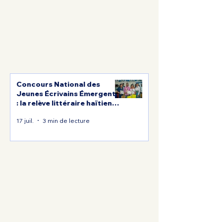
Concours National des
Jeunes Écrivains Émergents
: la relève littéraire haïtienne
à l'honneur pour sa 3e
17 juil.
3 min de lecture
édition