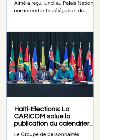
Aimé a reçu, lundi au Palais National,
une importante délégation du
Comité des affaires étrangères de la
Chambre des représentants des
États-Unis. La délégation, composée
de membres du Congrès américain
et de hauts responsables
parlementaires des partis démocrate
et républicain, a échangé avec les
autorités haïtiennes sur les
principaux défis auxquels le pays est
confronté. Selon un communiqué de
la Primature, les discussions ont
porté sur
Haïti-Elections: La
CARICOM salue la
publication du calendrier
électoral
Le Groupe de personnalités