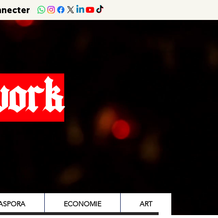
nnecter
work
IASPORA
ECONOMIE
ART