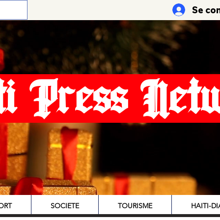
Se co
ti Press Net
ORT
SOCIETE
TOURISME
HAITI-D