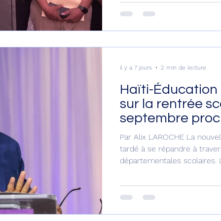
réussie le 7 septembre proch
Network (HPN). Selon le titulaire du MENFP, pour une
rentrée scolaire harmonieuse
sécurisée, il est prévu de
adoptées par le ministère po
il y a 7 jours
2 min de lecture
Haïti-Éducation 
sur la rentrée sc
septembre proc
Par Alix LAROCHE La nouvelle
tardé à se répandre à traver
départementales scolaires. L
nationale et de la Formation 
date de la rentrée scolaire
C’est le ministre Vijonet 
cette date, le vendredi 31 ju
d’une journée d’échanges, c