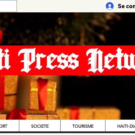
Se co
ti Press Net
ORT
SOCIETE
TOURISME
HAITI-D