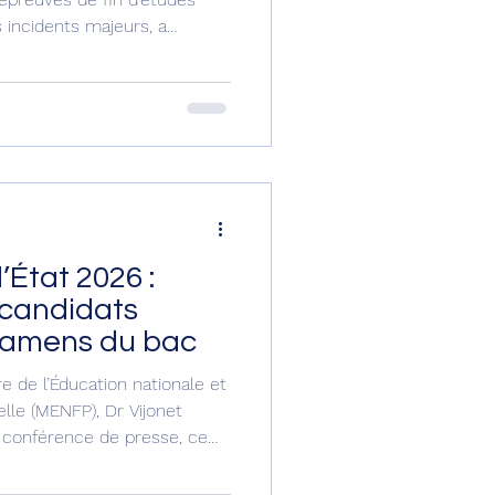
 incidents majeurs, a
 Clergé, Coordonnateur
ons départementales
stère de l’Éducation
sionnelle. Le premier
nistre Vijonet Déméro,
néral du ministère, Osny
État 2026 :
 candidats
xamens du bac
 de l’Éducation nationale et
lle (MENFP), Dr Vijonet
onférence de presse, ce
fectif de candidats qui
du baccalauréat devant se