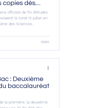
s copies dès
s officiels de fin d’études
taient le lundi 13 juillet en
 Série des Sciences
SMP) ce jeudi 16 juillet,
ière journée de la passation
nt sans incidents majeurs,
k (HPN). Les autorités du
ionale et de la Formation
es candidats ont dég
Bac : Deuxième
 du baccalauréat
 de la première, la deuxième
 épreuves de fin d’études