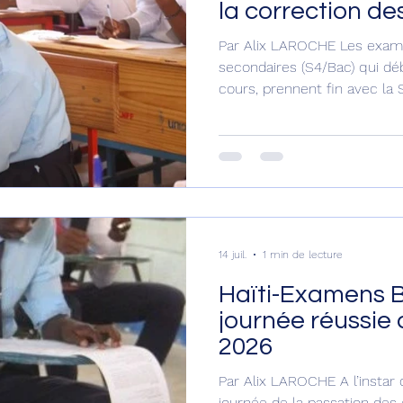
la correction de
lundi
Par Alix LAROCHE Les examen
secondaires (S4/Bac) qui débu
cours, prennent fin avec la
Mathématiques et Physiques (
marquant la 4ème et la dern
des épreuves qui se déroule
constate Haiti Press Networ
ministère de l’Éducation nat
professionnelle, y compris l
14 juil.
1 min de lecture
Haïti-Examens 
journée réussie
2026
Par Alix LAROCHE A l’instar
journée de la passation des