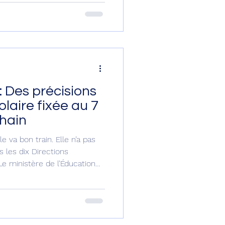
ain, a constaté Haiti Press
, structurée, inclusive et
s mesures d'accompagnement
ur pouvoir s’as
: Des précisions
olaire fixée au 7
hain
 va bon train. Elle n’a pas
s les dix Directions
e ministère de l’Éducation
professionnelle a fixé la
 au lundi 7 septembre 2026.
Déméro qui a communiqué
illet 2026, dans le cadre
onsacrée exclusivement à la