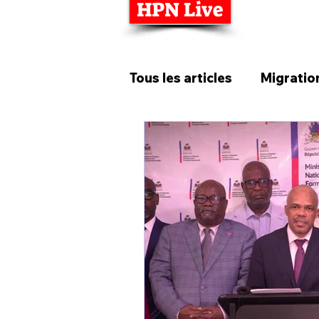
HPN Live
Tous les articles
Migratio
Société
Tourisme
Environnement
Justi
Musique
PRESSE