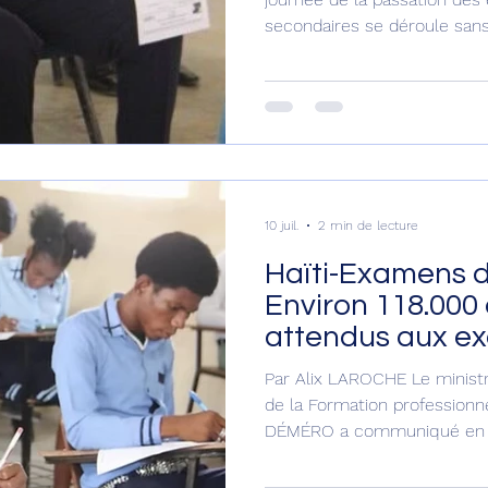
secondaires se déroule sans
informé à HPN, Jean Ernest
général des dix (10) Directi
d’éducation (CGDDE) au mini
nationale et de la Formation profes
jour dans l’après-midi, le mi
accompagné du directeur gé
Jean Marie, ava
10 juil.
2 min de lecture
Haïti-Examens d’
Environ 118.000
attendus aux e
Par Alix LAROCHE Le ministre
de la Formation professionne
DÉMÉRO a communiqué en c
vendredi 10 juillet 2026, l’ef
participeront aux examens 