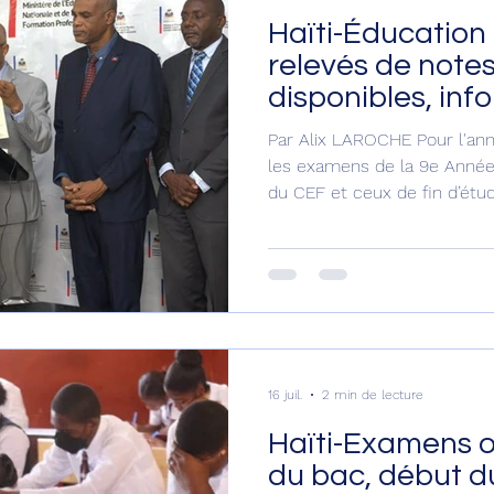
Haïti-Éducation 
relevés de note
disponibles, inf
Déméro
Par Alix LAROCHE Pour l'a
les examens de la 9e Année 
du CEF et ceux de fin d’étu
terminés. Le cap est mainte
correction des copies et de
sous peu. Le service respon
diplômes et relevés de notes
conférence de presse, vendred
ministre de l’Éducation nati
16 juil.
2 min de lecture
Haïti-Examens of
du bac, début du