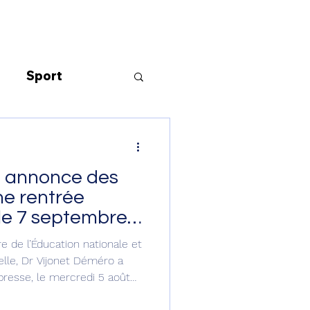
Sport
ie
Art
P annonce des
té
Litterature
rée
 le 7 septembre
Diplomatie
 de l’Éducation nationale et
elle, Dr Vijonet Déméro a
resse, le mercredi 5 août
n vue d’une rentrée scolaire