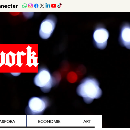
nnecter
work
IASPORA
ECONOMIE
ART