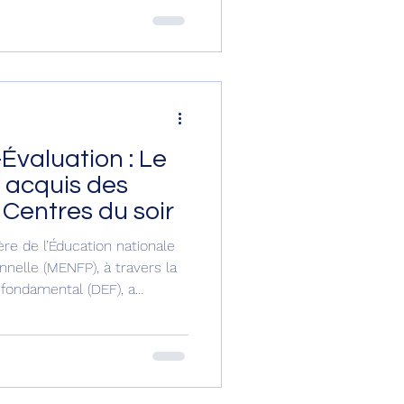
uillet en cours. Ils sont au
chelle nationale. Ils sont
78 nouveaux candidats, 14.338
didats de la ph
Évaluation : Le
 acquis des
Centres du soir
re de l’Éducation nationale
nnelle (MENFP), à travers la
 fondamental (DEF), a
i 7 juillet 2026, des examens
des Centres du soir, afin
elles installées chez eux, a
c un
artis dans quatre (4) écoles