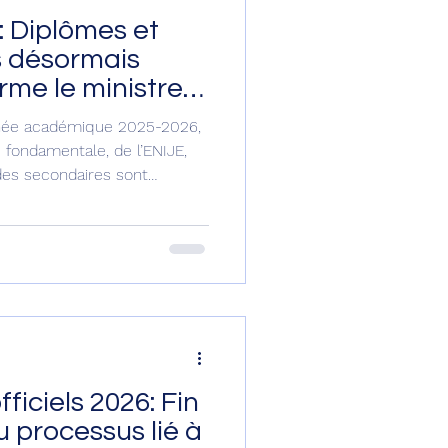
: Diplômes et
s désormais
orme le ministre
nnée académique 2025-2026,
fondamentale, de l’ENIJE,
des secondaires sont
nant mis sur la phase de
 proclamation des résultats
sable de la délivrance de
 est activé, a informé, en
i 17 juillet courant, le
onale et de la Formation profe
ficiels 2026: Fin
 processus lié à