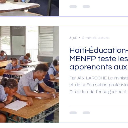
tenir du lundi 13 au jeudi 16 j
total, 118.090 candidats à l’é
répartis comme suit : 102.8
candidats recalés et 874 can
8 juil.
2 min de lecture
Haïti-Éducation-
MENFP teste les
apprenants aux 
Par Alix LAROCHE Le ministè
et de la Formation professio
Direction de l’enseignement
organisé les lundi 6 et mard
à l’intention des apprenants 
d’évaluer les compétences ré
constaté Haiti Press Network. Déroulés ave
échantillon de 56 élèves rép