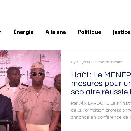
n
Énergie
A la une
Politique
justice
Sécurité
Education
Actualité
Econom
il y a 3 jours
2 min de lecture
Haïti : Le MENF
ce
International
Idees et opinions
San
mesures pour une rent
scolaire réussie
prochain
QATAR 2022
Culture
Météo
Elections
Par Alix LAROCHE Le ministre
de la Formation professionn
annoncé en conférence de p
2026, un train de mesures e