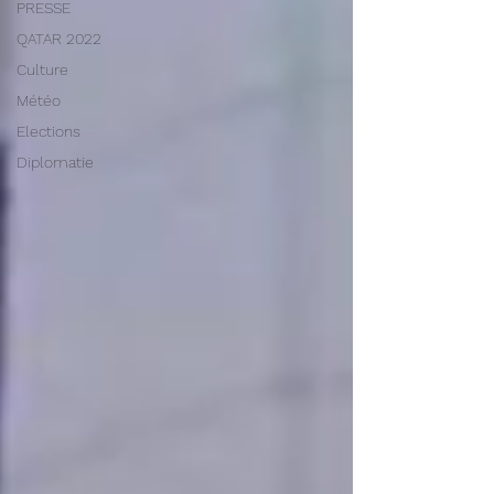
PRESSE
QATAR 2022
Culture
Météo
Elections
Diplomatie