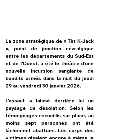
​La zone stratégique de « Tèt K-Jack 
», point de jonction névralgique 
entre les départements du Sud-Est 
et de l’Ouest, a été le théâtre d’une 
nouvelle incursion sanglante de 
bandits armés dans la nuit du jeudi 
29 au vendredi 30 janvier 2026.
HPN Live
L'assaut a laissé derrière lui un 
paysage de désolation. Selon les 
témoignages recueillis sur place, au 
moins sept personnes ont été 
lâchement abattues. Les corps des 
victimes gisaient encore à même le 