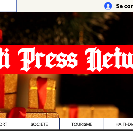
Se co
ti Press Net
ORT
SOCIETE
TOURISME
HAITI-D