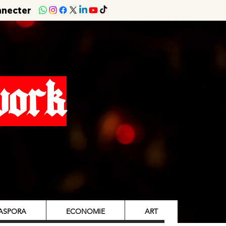
nnecter
work
IASPORA
ECONOMIE
ART