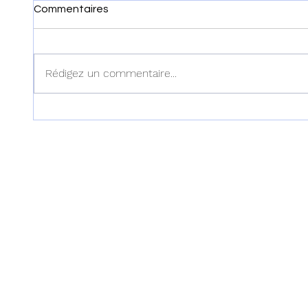
Commentaires
Rédigez un commentaire...
Qatar2022: La Pulga et
Qatar2
l'Argentine, au sommet du
l'Agent
monde
trophé