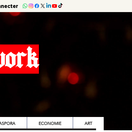
nnecter
work
IASPORA
ECONOMIE
ART