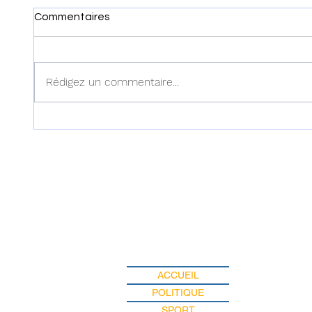
Commentaires
Rédigez un commentaire...
Haïti : Le MENFP annonce
Haïti :
des mesures pour une
examen
rentrée scolaire réussie le 7
dans l'
septembre prochain
ACCUEIL
POLITIQUE
SPORT