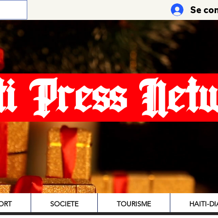
Se co
ti Press Net
ORT
SOCIETE
TOURISME
HAITI-D