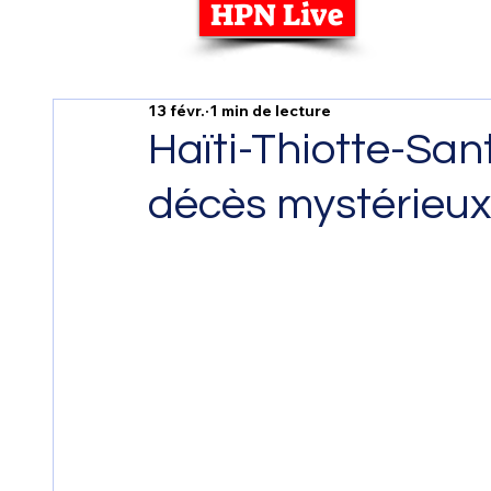
HPN Live
13 févr.
1 min de lecture
Haïti-Thiotte-Sant
décès mystérieux 