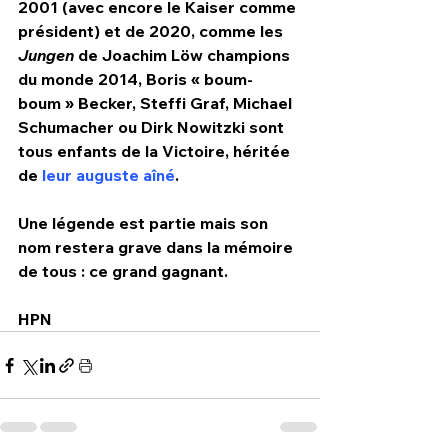
2001 (avec encore le Kaiser comme 
président) et de 2020, comme les
Jungen 
de Joachim Löw champions 
du monde 2014, Boris « boum-
boum » Becker, Steffi Graf, Michael 
Schumacher ou Dirk Nowitzki sont 
tous enfants de la Victoire, héritée 
de 
leur auguste aîné
. 
Une l
é
gende est partie mais son 
nom restera grave dans la m
é
moire 
de tous : ce grand gagnant.
HPN