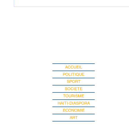
Haïti : Le MENFP annonce
Haïti :
des mesures pour une
examen
rentrée scolaire réussie le 7
dans l'
septembre prochain
ACCUEIL
POLITIQUE
SPORT
SOCIETE
TOURISME
HAITI-DIASPORA
ECONOMIE
ART