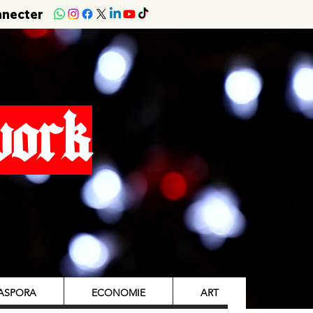
nnecter
work
IASPORA
ECONOMIE
ART