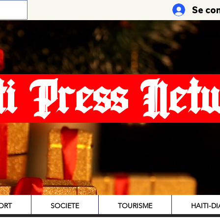
Se co
ti Press Net
ORT
SOCIETE
TOURISME
HAITI-D