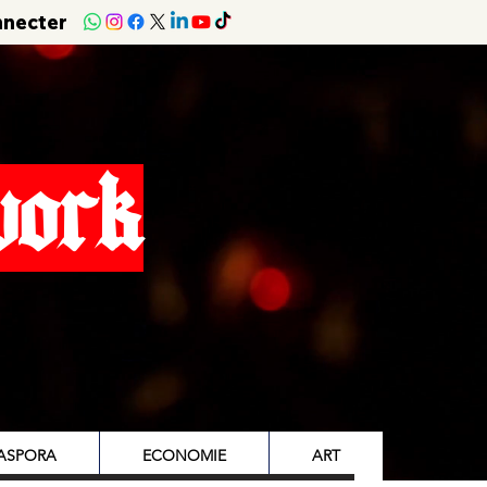
nnecter
work
IASPORA
ECONOMIE
ART