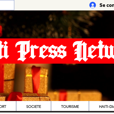
Se co
ti Press Net
ORT
SOCIETE
TOURISME
HAITI-D