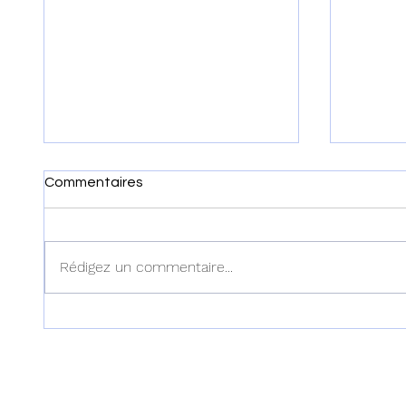
Commentaires
Rédigez un commentaire...
Haïti-Insécurité: Le
Drame à
Directeur de cabinet du
le MCC
ministre Vijonet Déméro
respon
enlevé