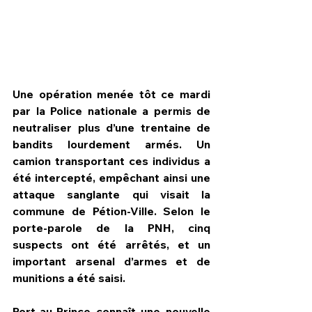
Une opération menée tôt ce mardi 
par la Police nationale a permis de 
neutraliser plus d’une trentaine de 
bandits lourdement armés. Un 
camion transportant ces individus a 
été intercepté, empêchant ainsi une 
attaque sanglante qui visait la 
commune de Pétion-Ville. Selon le 
HPN Live
porte-parole de la PNH, cinq 
suspects ont été arrêtés, et un 
important arsenal d’armes et de 
munitions a été saisi. 
Port-au-Prince connaît une nouvelle 