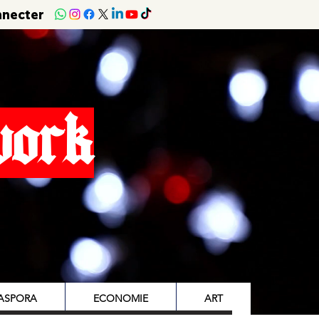
nnecter
work
IASPORA
ECONOMIE
ART