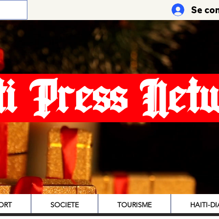
Se co
ti Press Net
ORT
SOCIETE
TOURISME
HAITI-D