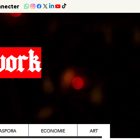
nnecter
work
IASPORA
ECONOMIE
ART