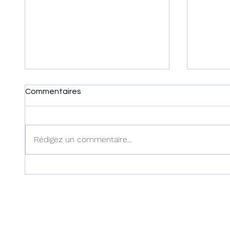
Commentaires
Rédigez un commentaire...
Haïti : Le MENFP annonce
Haïti :
des mesures pour une
examen
rentrée scolaire réussie le 7
dans l'
septembre prochain