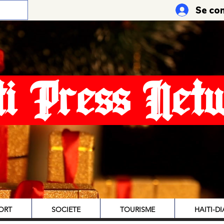
Se co
ti Press Net
ORT
SOCIETE
TOURISME
HAITI-D