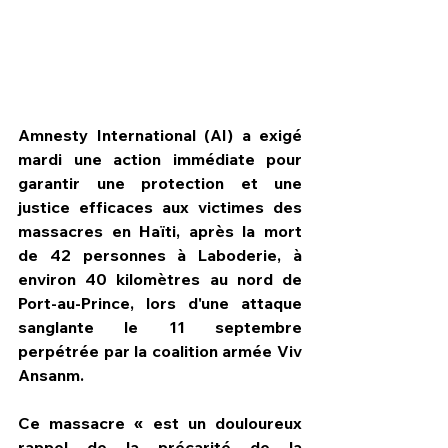
Amnesty International (AI) a exigé 
mardi une action immédiate pour 
garantir une protection et une 
justice efficaces aux victimes des 
massacres en Haïti, après la mort 
de 42 personnes à Laboderie, à 
environ 40 kilomètres au nord de 
Port-au-Prince, lors d'une attaque 
HPN Live
sanglante le 11 septembre 
perpétrée par la coalition armée Viv 
Ansanm.
Ce massacre « est un douloureux 
rappel de la précarité de la 