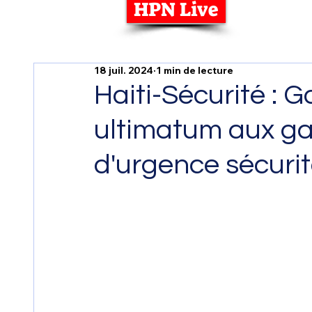
HPN Live
18 juil. 2024
1 min de lecture
Haiti-Sécurité : G
ultimatum aux gan
d'urgence sécurit