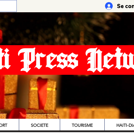
Se co
ti Press Net
ORT
SOCIETE
TOURISME
HAITI-D