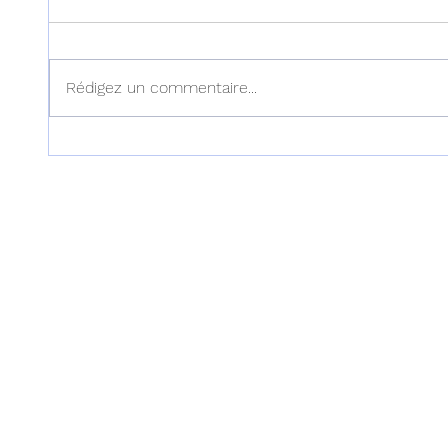
Rédigez un commentaire...
Haïti : Le MENFP annonce
Haïti :
des mesures pour une
examen
rentrée scolaire réussie le 7
dans l'
septembre prochain