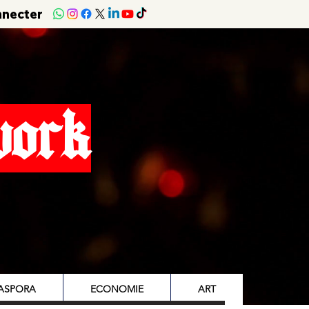
nnecter
work
IASPORA
ECONOMIE
ART