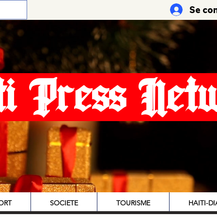
Se co
ti Press Net
ORT
SOCIETE
TOURISME
HAITI-D