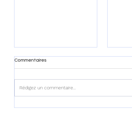
Commentaires
Rédigez un commentaire...
Haïti : Le MENFP annonce
Haïti :
des mesures pour une
examen
rentrée scolaire réussie le 7
dans l'
septembre prochain