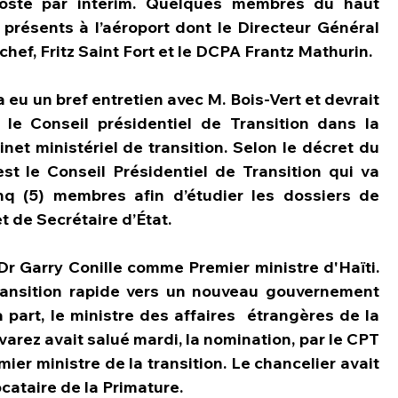
poste par intérim. Quelques membres du haut 
ésents à l’aéroport dont le Directeur Général 
chef, Fritz Saint Fort et le DCPA Frantz Mathurin.
u un bref entretien avec M. Bois-Vert et devrait 
 le Conseil présidentiel de Transition dans la 
net ministériel de transition. Selon le décret du 
st le Conseil Présidentiel de Transition qui va 
q (5) membres afin d’étudier les dossiers de 
t de Secrétaire d’État.
r Garry Conille comme Premier ministre d'Haïti. 
ransition rapide vers un nouveau gouvernement 
 part, le ministre des affaires  étrangères de la 
rez avait salué mardi, la nomination, par le CPT 
ier ministre de la transition. Le chancelier avait 
cataire de la Primature.