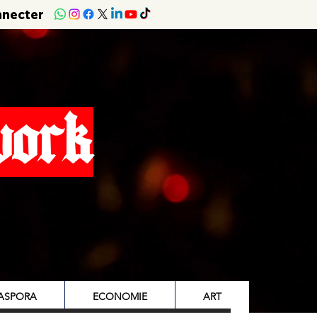
nnecter
work
IASPORA
ECONOMIE
ART