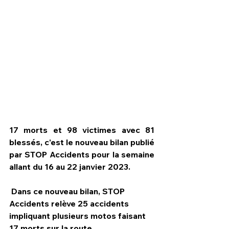
17 morts et 98 victimes avec 81 
blessés, c'est le nouveau bilan publié 
par STOP Accidents pour la semaine 
HPN Live
allant du 16 au 22 janvier 2023.
 Dans ce nouveau bilan, STOP 
Accidents relève 25 accidents 
impliquant plusieurs motos faisant 
17 morts sur la route.