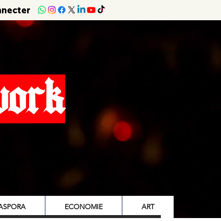
nnecter
work
IASPORA
ECONOMIE
ART