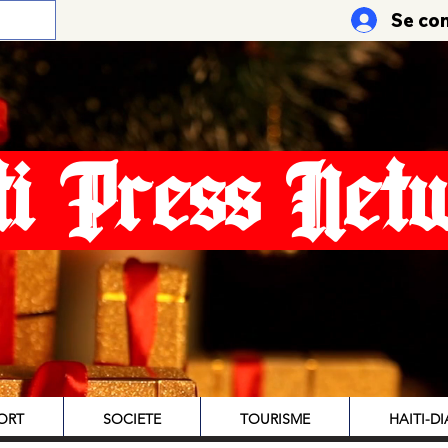
Se co
ti Press Net
ORT
SOCIETE
TOURISME
HAITI-D