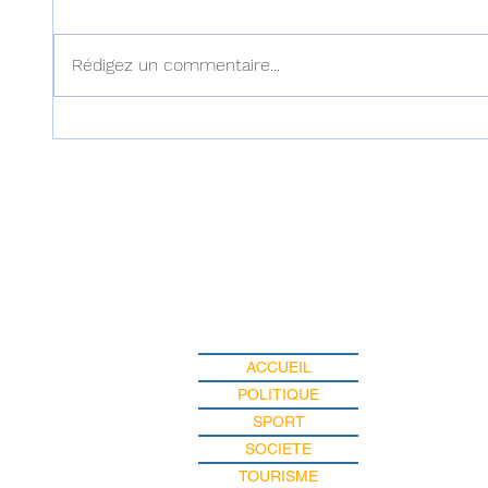
Rédigez un commentaire...
Concours National des
JCI Haï
Jeunes Écrivains Émergents
pour va
: la relève littéraire haïtienne
leaders
à l'honneur pour sa 3e
diaspo
édition
ACCUEIL
POLITIQUE
SPORT
SOCIETE
TOURISME