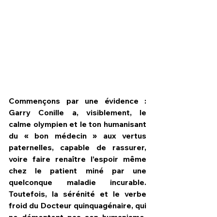
Commençons par une évidence : 
Garry Conille a, visiblement, le 
calme olympien et le ton humanisant 
du « bon médecin » aux vertus 
paternelles, capable de rassurer, 
HPN Live
voire faire renaître l’espoir même 
chez le patient miné par une 
quelconque maladie incurable. 
Toutefois, la sérénité et le verbe 
froid du Docteur quinquagénaire, qui 
ne démentent pas son humanisme, 