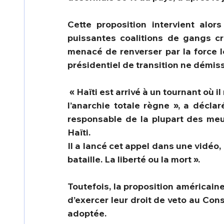
Cette proposition intervient alor
puissantes coalitions de gangs c
menacé de renverser par la force le
présidentiel de transition ne démiss
 « Haïti est arrivé à un tournant où il ne peut plus tenir. Le pays est arrivé à un point où 
l’anarchie totale règne », a déclar
responsable de la plupart des meur
Haïti.
Il a lancé cet appel dans une vidéo, 
bataille. La liberté ou la mort ».
Toutefois, la proposition américain
d’exercer leur droit de veto au Cons
adoptée.