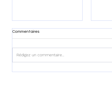
Commentaires
Rédigez un commentaire...
Haïti : Le MENFP annonce
Haïti :
des mesures pour une
examen
rentrée scolaire réussie le 7
dans l'
septembre prochain