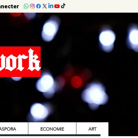
nnecter
work
IASPORA
ECONOMIE
ART