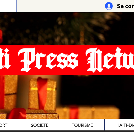
Se co
ti Press Net
ORT
SOCIETE
TOURISME
HAITI-D