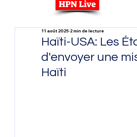
HPN Live
11 août 2025
2 min de lecture
Haïti-USA: Les Ét
d'envoyer une mis
Haïti