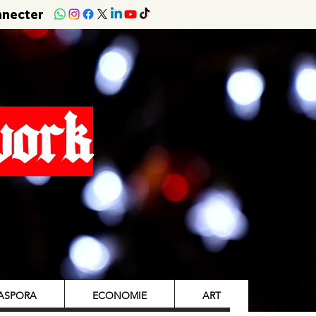
nnecter
work
IASPORA
ECONOMIE
ART