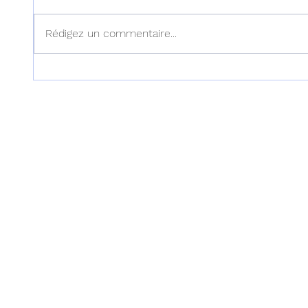
Rédigez un commentaire...
Haïti : Le MENFP annonce
Haïti :
des mesures pour une
examen
rentrée scolaire réussie le 7
dans l'
septembre prochain