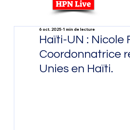
HPN Live
6 oct. 2025
1 min de lecture
Haïti-UN : Nicole
Coordonnatrice r
Unies en Haïti.