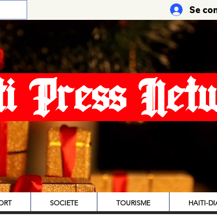
Se co
ti Press Net
ORT
SOCIETE
TOURISME
HAITI-D