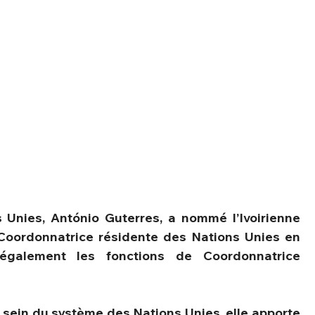
 Unies, António Guterres, a nommé l’Ivoirienne 
Coordonnatrice résidente des Nations Unies en 
galement les fonctions de Coordonnatrice 
sein du système des Nations Unies, elle apporte 