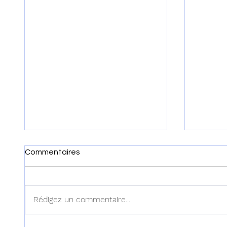
Commentaires
Rédigez un commentaire...
Haïti : Le MENFP annonce
Haïti :