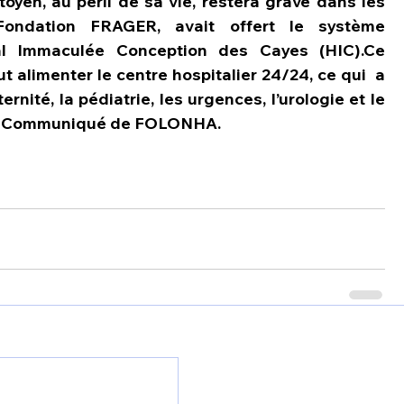
yen, au péril de sa vie, restera gravé dans les 
Fondation FRAGER, avait offert le système 
pital Immaculée Conception des Cayes (HIC).Ce 
limenter le centre hospitalier 24/24, ce qui  a 
nité, la pédiatrie, les urgences, l’urologie et le 
s le Communiqué de FOLONHA.