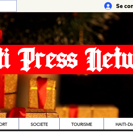
Se co
ti Press Net
ORT
SOCIETE
TOURISME
HAITI-D