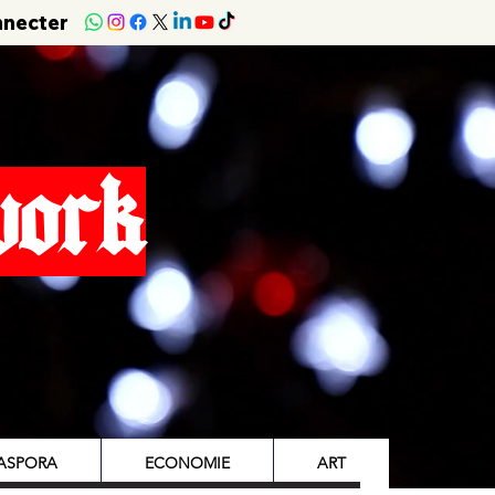
nnecter
work
IASPORA
ECONOMIE
ART