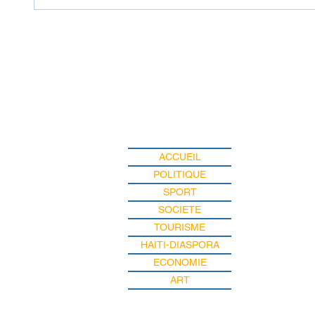
des mesures pour une
examen
rentrée scolaire réussie le 7
dans l'
septembre prochain
ACCUEIL
POLITIQUE
SPORT
SOCIETE
TOURISME
HAITI-DIASPORA
ECONOMIE
ART