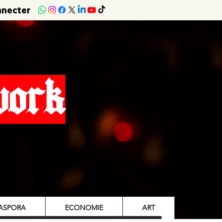
nnecter
work
IASPORA
ECONOMIE
ART