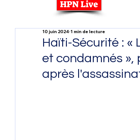
HPN Live
10 juin 2024
1 min de lecture
Haïti-Sécurité : «
et condamnés », 
après l'assassina