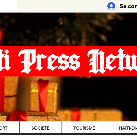
Se co
ti Press Net
ORT
SOCIETE
TOURISME
HAITI-D