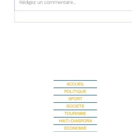
Rédigez un commentaire...
Haïti : Le MENFP annonce
Haïti :
des mesures pour une
examen
rentrée scolaire réussie le 7
dans l'
septembre prochain
ACCUEIL
POLITIQUE
SPORT
SOCIETE
TOURISME
HAITI-DIASPORA
ECONOMIE