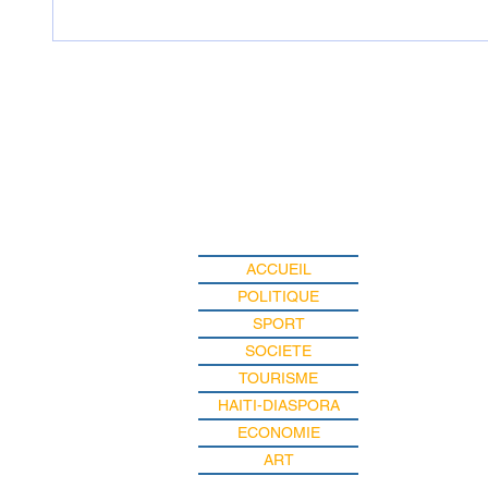
Haïti : Cinq correcteurs des
Haïti - 
examens officiels enlevés
Fils-Aim
dans l'Artibonite
Registr
appelle
de mê
ACCUEIL
POLITIQUE
SPORT
SOCIETE
TOURISME
HAITI-DIASPORA
ECONOMIE
ART