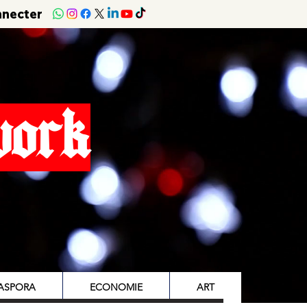
nnecter
work
IASPORA
ECONOMIE
ART