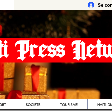
Se co
ti Press Net
ORT
SOCIETE
TOURISME
HAITI-D