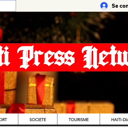
Se co
ti Press Net
ORT
SOCIETE
TOURISME
HAITI-D