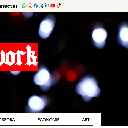
nnecter
work
IASPORA
ECONOMIE
ART