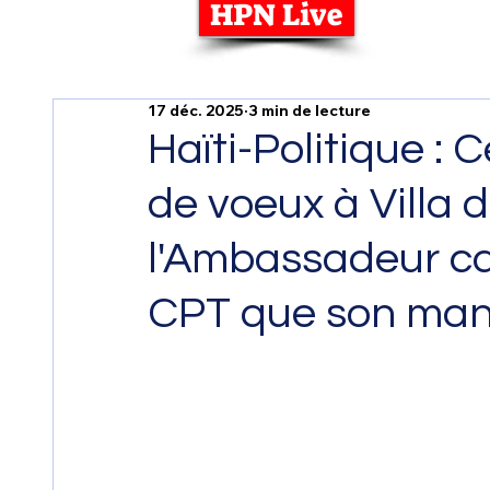
HPN Live
17 déc. 2025
3 min de lecture
Haïti-Politique : 
de voeux à Villa d
l'Ambassadeur ca
CPT que son man