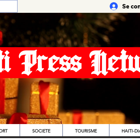
Se co
ti Press Net
ORT
SOCIETE
TOURISME
HAITI-D