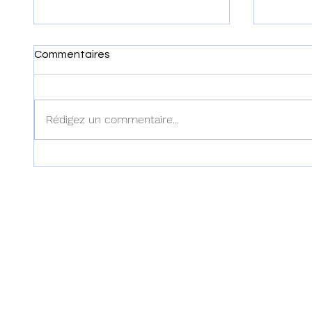
Commentaires
Rédigez un commentaire...
Haïti : Le MENFP annonce
Haïti :
des mesures pour une
examen
rentrée scolaire réussie le 7
dans l'
septembre prochain