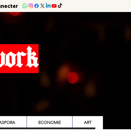
nnecter
work
IASPORA
ECONOMIE
ART