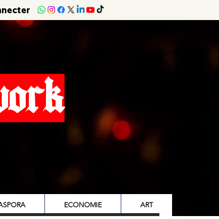
nnecter
work
IASPORA
ECONOMIE
ART