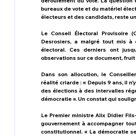
déroulement du vote. La question de
bureaux de vote et du matériel électo
électeurs et des candidats, reste u
Le Conseil Électoral Provisoire (
Desrosiers, a malgré tout mis à d
électoral. Ces derniers ont jusq
observations sur ce document, fruit
Dans son allocution, le Conseille
réalité criarde : « Depuis 9 ans, il n
des élections à des intervalles régu
démocratie ». Un constat qui soulign
Le Premier ministre Alix Didier Fil
gouvernement à accompagner toutes 
constitutionnel. « La démocratie se 