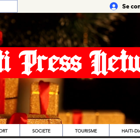
Se co
ti Press Net
ORT
SOCIETE
TOURISME
HAITI-D