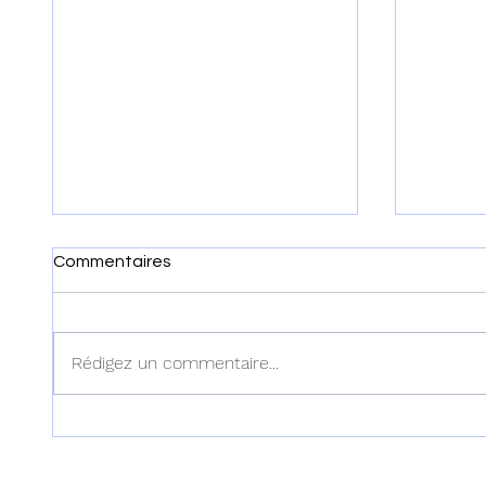
Commentaires
Rédigez un commentaire...
Haïti : Un civil tué et
Haïti 
plusieurs blessés dans une
des me
attaque de drones
rentrée
kamikazes aux Gonaïves
septem