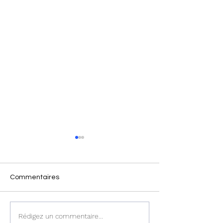
Commentaires
Haïti : Cinq correcteurs
Haïti - Politique :
Rédigez un commentaire...