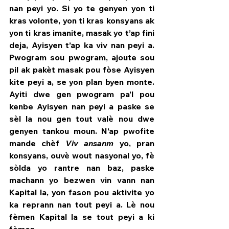
nan peyi yo. Si yo te genyen yon ti 
kras volonte, yon ti kras konsyans ak 
yon ti kras imanite, masak yo t’ap fini 
deja, Ayisyen t’ap ka viv nan peyi a. 
Pwogram sou pwogram, ajoute sou 
pil ak pakèt masak pou fòse Ayisyen 
kite peyi a, se yon plan byen monte. 
Ayiti dwe gen pwogram pa’l pou 
kenbe Ayisyen nan peyi a paske se 
sèl la nou gen tout valè nou dwe 
genyen tankou moun. N’ap pwofite 
mande chèf 
Viv ansanm
 yo, pran 
konsyans, ouvè wout nasyonal yo, fè 
sòlda yo rantre nan baz, paske 
machann yo bezwen vin vann nan 
Kapital la, yon fason pou aktivite yo 
ka reprann nan tout peyi a. Lè nou 
fèmen Kapital la se tout peyi a ki 