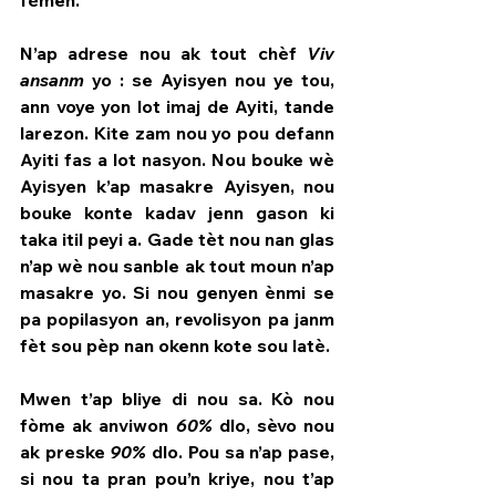
fèmen.
N’ap adrese nou ak tout chèf 
Viv 
ansanm
 yo : se Ayisyen nou ye tou, 
ann voye yon lot imaj de Ayiti, tande 
larezon. Kite zam nou yo pou defann 
Ayiti fas a lot nasyon. Nou bouke wè 
Ayisyen k’ap masakre Ayisyen, nou 
bouke konte kadav jenn gason ki 
taka itil peyi a. Gade tèt nou nan glas 
n’ap wè nou sanble ak tout moun n’ap 
masakre yo. Si nou genyen ènmi se 
pa popilasyon an, revolisyon pa janm 
fèt sou pèp nan okenn kote sou latè.
Mwen t’ap bliye di nou sa. Kò nou 
fòme ak anviwon 
60%
 dlo, sèvo nou 
ak preske 
90%
 dlo. Pou sa n’ap pase, 
si nou ta pran pou’n kriye, nou t’ap 