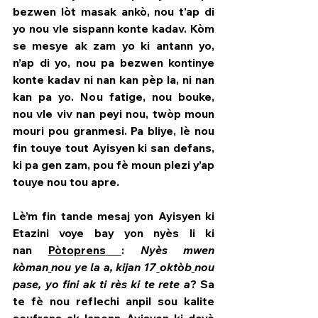
bezwen lòt masak ankò, nou t’ap di 
yo nou vle sispann konte kadav. Kòm 
se mesye ak zam yo ki antann yo, 
n’ap di yo, nou pa bezwen kontinye 
konte kadav ni nan kan pèp la, ni nan 
kan pa yo. Nou fatige, nou bouke, 
nou vle viv nan peyi nou, twòp moun 
mouri pou granmesi. Pa bliye, lè nou 
fin touye tout Ayisyen ki san defans, 
ki pa gen zam, pou fè moun plezi y’ap 
touye nou tou apre.
Lè’m fin tande mesaj yon Ayisyen ki 
Etazini voye bay yon nyès li ki 
nan 
Pòtoprens
: 
Nyès
mwen 
kòman
nou ye la a, kijan 17
oktòb
nou 
pase, yo fini ak ti rès
ki te rete a
? Sa 
te fè nou reflechi anpil sou kalite 