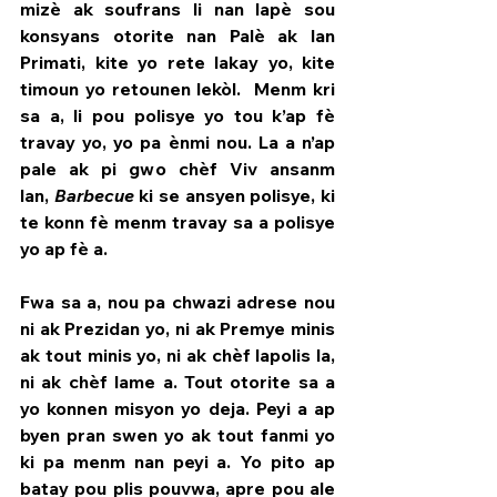
mizè ak soufrans li nan lapè sou 
konsyans otorite nan Palè ak lan 
Primati, kite yo rete lakay yo, kite 
timoun yo retounen lekòl.  Menm kri 
sa a, li pou polisye yo tou k’ap fè 
travay yo, yo pa ènmi nou. La a n’ap 
pale ak pi gwo chèf Viv ansanm 
lan, 
Barbecue
 ki se ansyen polisye, ki 
te konn fè menm travay sa a polisye 
yo ap fè a.
Fwa sa a, nou pa chwazi adrese nou 
ni ak Prezidan yo, ni ak Premye minis 
ak tout minis yo, ni ak chèf lapolis la, 
ni ak chèf lame a. Tout otorite sa a 
yo konnen misyon yo deja. Peyi a ap 
byen pran swen yo ak tout fanmi yo 
ki pa menm nan peyi a. Yo pito ap 
batay pou plis pouvwa, apre pou ale 