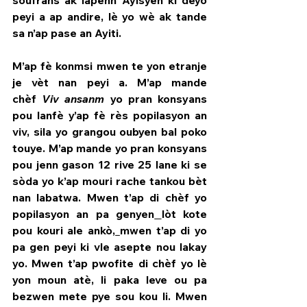
soufrans ak lapenn Ayisyen ki deyò 
peyi a ap andire, lè yo wè ak tande 
sa n’ap pase an Ayiti.
M’ap fè konmsi mwen te yon etranje 
je vèt nan peyi a. M’ap mande 
chèf 
Viv ansanm
 yo pran konsyans 
pou lanfè y’ap fè rès popilasyon an 
viv, sila yo grangou oubyen bal poko 
touye. M’ap mande yo pran konsyans 
pou jenn gason 12 rive 25 lane ki se 
sòda yo k’ap mouri rache tankou bèt 
nan labatwa. Mwen t’ap di chèf yo 
popilasyon an pa genyen
lòt kote 
pou kouri ale ankò,
mwen t’ap di yo 
pa gen peyi ki vle asepte nou lakay 
yo. Mwen t’ap pwofite di chèf yo lè 
yon moun atè, li paka leve ou pa 
bezwen mete pye sou kou li. Mwen 