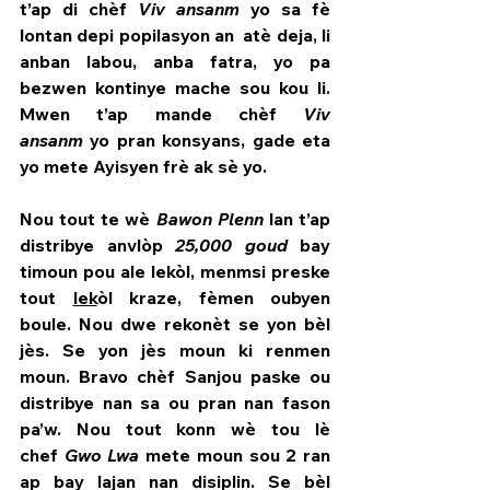
t’ap di chèf 
Viv ansanm
 yo sa fè 
lontan depi popilasyon an  atè deja, li 
anban labou, anba fatra, yo pa 
bezwen kontinye mache sou kou li. 
Mwen t’ap mande chèf 
Viv 
ansanm
 yo pran konsyans, gade eta 
yo mete Ayisyen frè ak sè yo.
Nou tout te wè 
Bawon Plenn
 lan t’ap 
distribye anvlòp 
25,000 goud 
bay 
timoun pou ale lekòl, menmsi preske 
tout 
lek
òl kraze, fèmen oubyen 
boule. Nou dwe rekonèt se yon bèl 
jès. Se yon jès moun ki renmen 
moun. Bravo chèf Sanjou paske ou 
distribye nan sa ou pran nan fason 
pa’w. Nou tout konn wè tou lè 
chef 
Gwo Lwa
 mete moun sou 2 ran 
ap bay lajan nan disiplin. Se bèl 