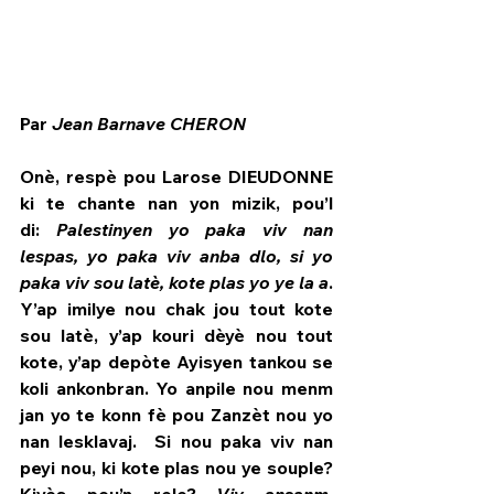
Par 
Jean Barnave CHERON
Onè, respè pou Larose DIEUDONNE 
ki te chante nan yon mizik, pou’l 
di: 
Palestinyen yo paka viv nan 
lespas, yo paka viv anba dlo, si yo 
paka viv sou latè, kote plas yo ye la a
. 
Y’ap imilye nou chak jou tout kote 
sou latè, y’ap kouri dèyè nou tout 
HPN Live
kote, y’ap depòte Ayisyen tankou se 
koli ankonbran. Yo anpile nou menm 
jan yo te konn fè pou Zanzèt nou yo 
nan lesklavaj.  Si nou paka viv nan 
peyi nou, ki kote plas nou ye souple? 