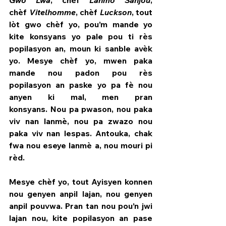
Gwo Lwa
, chèf 
Lanmò Sanjou
, 
chèf 
Vitelhomme
, chèf 
Luckson
, tout 
lòt gwo chèf yo, pou’m mande yo 
kite konsyans yo pale pou ti rès 
popilasyon an, moun ki sanble avèk 
yo. Mesye chèf yo, mwen paka 
mande nou padon pou rès 
popilasyon an paske yo pa fè nou 
anyen ki mal, men pran 
konsyans. Nou pa pwason, nou paka 
viv nan lanmè, nou pa zwazo nou 
paka viv nan lespas. Antouka, chak 
fwa nou eseye lanmè a, nou mouri pi 
rèd.
Mesye chèf yo, tout Ayisyen konnen 
nou genyen anpil lajan, nou genyen 
anpil pouvwa. Pran tan nou pou’n jwi 
lajan nou, kite popilasyon an pase 