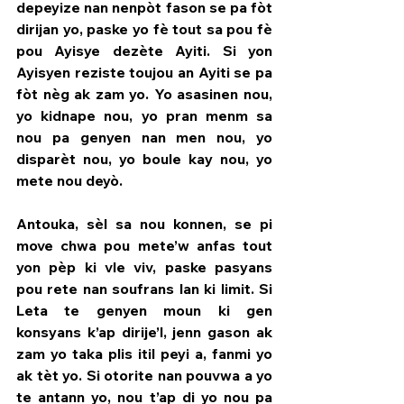
depeyize nan nenpòt fason se pa fòt 
dirijan yo, paske yo fè tout sa pou fè 
pou Ayisye dezète Ayiti. Si yon 
Ayisyen reziste toujou an Ayiti se pa 
fòt nèg ak zam yo. Yo asasinen nou, 
yo kidnape nou, yo pran menm sa 
nou pa genyen nan men nou, yo 
disparèt nou, yo boule kay nou, yo 
mete nou deyò.
Antouka, sèl sa nou konnen, se pi 
move chwa pou mete’w anfas tout 
yon pèp ki vle viv, paske pasyans 
pou rete nan soufrans lan ki limit. Si 
Leta te genyen moun ki gen 
konsyans k’ap dirije’l, jenn gason ak 
zam yo taka plis itil peyi a, fanmi yo 
ak tèt yo. Si otorite nan pouvwa a yo 
te antann yo, nou t’ap di yo nou pa 