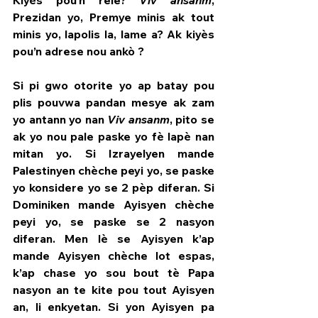
Kiyès pou’n rele? 
Viv ansanm
, 
Prezidan yo, Premye minis ak tout 
minis yo, lapolis la, lame a? Ak kiyès 
pou’n adrese nou ankò ?
Si pi gwo otorite yo ap batay pou 
plis pouvwa pandan mesye ak zam 
yo antann yo nan 
Viv ansanm
, pito se 
ak yo nou pale paske yo fè lapè nan 
mitan yo. Si Izrayelyen mande 
Palestinyen chèche peyi yo, se paske 
yo konsidere yo se 2 pèp diferan. Si 
Dominiken mande Ayisyen chèche 
peyi yo, se paske se 2 nasyon 
diferan. Men lè se Ayisyen k’ap 
mande Ayisyen chèche lot espas, 
k’ap chase yo sou bout tè Papa 
nasyon an te kite pou tout Ayisyen 
an, li enkyetan. Si yon Ayisyen pa 