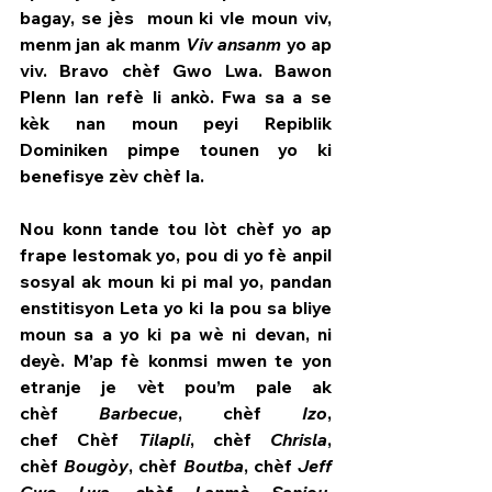
bagay, se jès  moun ki vle moun viv, 
menm jan ak manm 
Viv ansanm
 yo ap 
viv. Bravo chèf Gwo Lwa. Bawon 
Plenn lan refè li ankò. Fwa sa a se 
kèk nan moun peyi Repiblik 
Dominiken pimpe tounen yo ki 
benefisye zèv chèf la.
Nou konn tande tou lòt chèf yo ap 
frape lestomak yo, pou di yo fè anpil 
sosyal ak moun ki pi mal yo, pandan 
enstitisyon Leta yo ki la pou sa bliye 
moun sa a yo ki pa wè ni devan, ni 
deyè. M’ap fè konmsi mwen te yon 
etranje je vèt pou’m pale ak 
chèf 
Barbecue
, chèf 
Izo
, 
chef Chèf 
Tilapli
, chèf 
Chrisla
, 
chèf 
Bougòy
, chèf 
Boutba
, chèf 
Jeff 