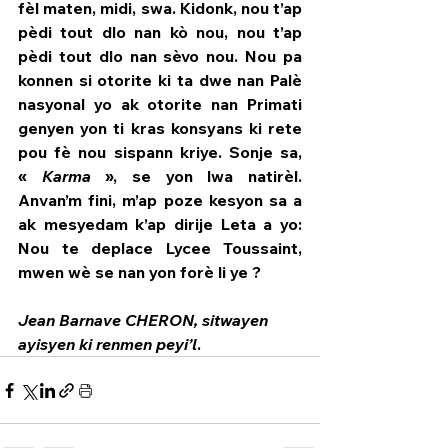
fèl maten, midi, swa. Kidonk, nou t’ap 
pèdi tout dlo nan kò nou, nou t’ap 
pèdi tout dlo nan sèvo nou. Nou pa 
konnen si otorite ki ta dwe nan Palè 
nasyonal yo ak otorite nan Primati 
genyen yon ti kras konsyans ki rete 
pou fè nou sispann kriye. Sonje sa, 
« 
Karma
 », se yon lwa natirèl. 
Anvan’m fini, m’ap poze kesyon sa a 
ak mesyedam k’ap dirije Leta a yo: 
Nou te deplace Lycee Toussaint, 
mwen wè se nan yon forè li ye ?
Jean Barnave CHERON, sitwayen 
ayisyen ki renmen peyi’l
.