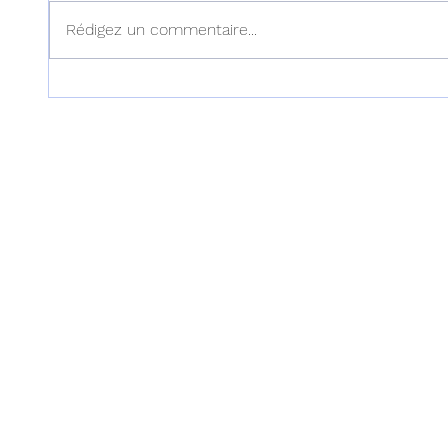
Rédigez un commentaire...
Haïti : Le MENFP annonce
Haïti :
des mesures pour une
examen
rentrée scolaire réussie le 7
dans l'
septembre prochain