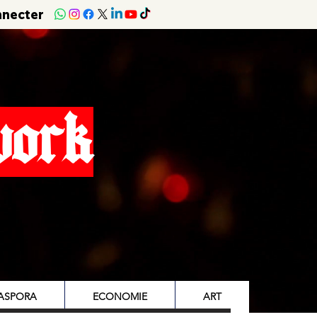
nnecter
work
IASPORA
ECONOMIE
ART