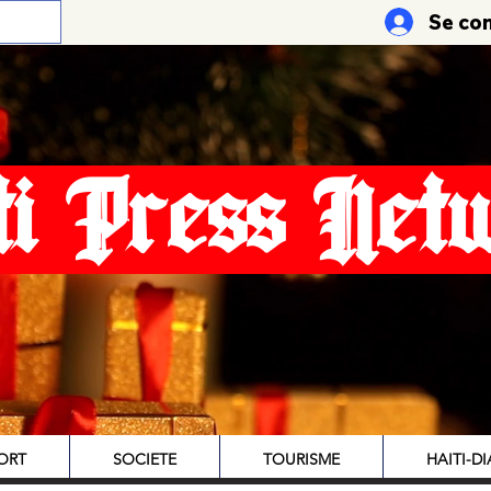
Se co
ti Press Net
ORT
SOCIETE
TOURISME
HAITI-D