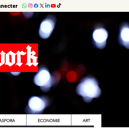
nnecter
work
IASPORA
ECONOMIE
ART