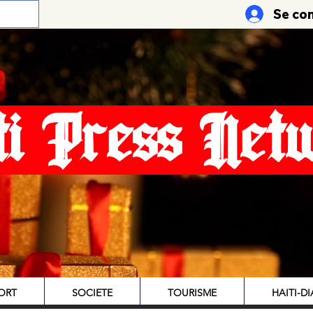
Se co
ti Press Net
ORT
SOCIETE
TOURISME
HAITI-D