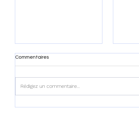
Commentaires
Rédigez un commentaire...
Haïti : Cinq correcteurs des
Haïti - 
examens officiels enlevés
Fils-Aim
dans l'Artibonite
Registr
appelle
de mê