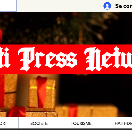
Se co
ti Press Net
ORT
SOCIETE
TOURISME
HAITI-D