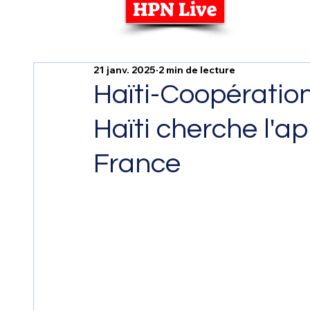
HPN Live
21 janv. 2025
2 min de lecture
Haïti-Coopération
Haïti cherche l'ap
France