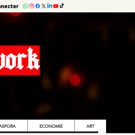
nnecter
work
IASPORA
ECONOMIE
ART