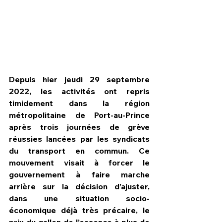
Depuis hier jeudi 29 septembre 
2022, les activités ont repris 
timidement dans la région 
métropolitaine de Port-au-Prince 
après trois journées de grève 
réussies lancées par les syndicats 
du transport en commun. Ce 
HPN Live
mouvement visait à forcer le 
gouvernement à faire marche 
arrière sur la décision d’ajuster, 
dans une situation socio-
économique déjà très précaire, le 
prix du gallon de l’essence à plus de 