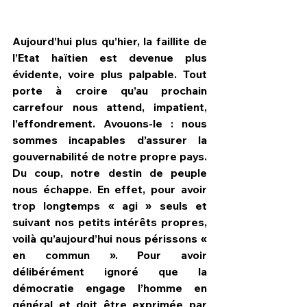
Aujourd’hui plus qu’hier, la faillite de 
l’Etat haïtien est devenue plus 
évidente, voire plus palpable. Tout 
porte à croire qu’au prochain 
carrefour nous attend, impatient, 
l’effondrement. Avouons-le : nous 
sommes incapables d’assurer la 
gouvernabilité de notre propre pays. 
Du coup, notre destin de peuple 
nous échappe. En effet, pour avoir 
trop longtemps « agi » seuls et 
HPN Live
suivant nos petits intérêts propres, 
voilà qu’aujourd’hui nous périssons « 
en commun ». Pour avoir 
délibérément ignoré que la 
démocratie engage l’homme en 
général et doit être exprimée par 