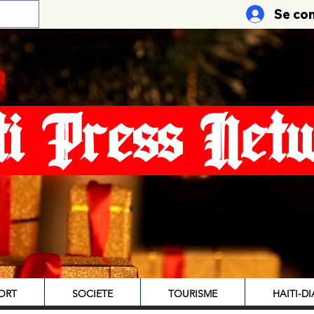
Se co
ti Press Net
ORT
SOCIETE
TOURISME
HAITI-D