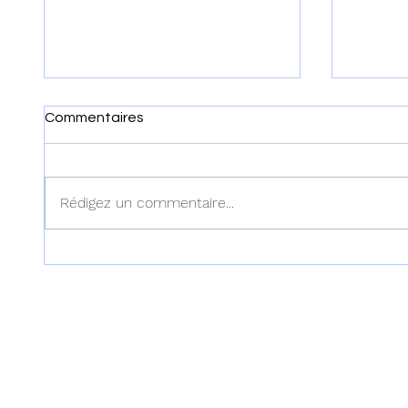
Commentaires
Rédigez un commentaire...
Haïti : Cinq correcteurs des
Haïti - 
examens officiels enlevés
Fils-Aim
dans l'Artibonite
Registr
appelle
de mê