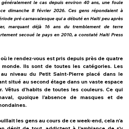
 généralement le cas depuis environ 40 ans, une foule 
, ce dimanche 8 février 2026. Ces gens répondaient à 
période pré-carnavalesque qui a débuté en Haiti peu après 
er, marquant déjà 16 ans du tremblement de terre 
rtement secoué le pays en 2010, a constaté Haiti Press 
 où le rendez-vous est pris depuis près de quatre 
monde. Ils sont de toutes les catégories. Les 
u niveau du Petit Saint-Pierre placé dans le 
ant situé au second étage dans un vaste espace 
ur. Vêtus d’habits de toutes les couleurs. Ce qui 
rnaval, quoique l’absence de masques et de 
mondaines.  
illait les gens au cours de ce week-end, cela n’a 
n dépit de tout, addictent à l’ambiance de s’y 