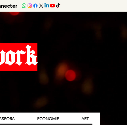
nnecter
work
IASPORA
ECONOMIE
ART