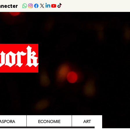
nnecter
work
IASPORA
ECONOMIE
ART