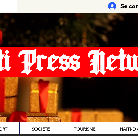
Se co
ti Press Net
ORT
SOCIETE
TOURISME
HAITI-D