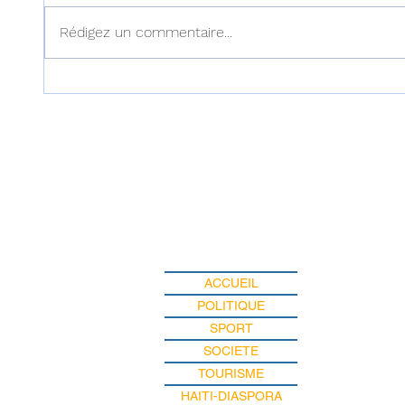
Rédigez un commentaire...
Haïti : Le MENFP annonce
Haïti :
des mesures pour une
examen
rentrée scolaire réussie le 7
dans l'
septembre prochain
ACCUEIL
POLITIQUE
SPORT
SOCIETE
TOURISME
HAITI-DIASPORA