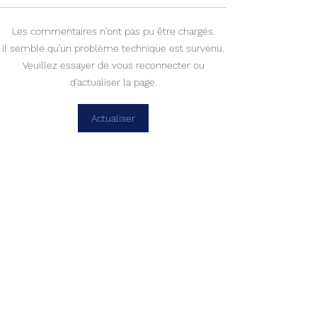
Les commentaires n'ont pas pu être chargés.
Haïti - Politique : Alix
Haïti-Élections-
Il semble qu'un problème technique est survenu.
Didier Fils-Aimé s’inscrit
électoral : Plus 
Veuillez essayer de vous reconnecter ou
sur le Registre électoral
potentiels élect
d'actualiser la page.
et appelle les citoyens à
inscrits
faire de même
Actualiser