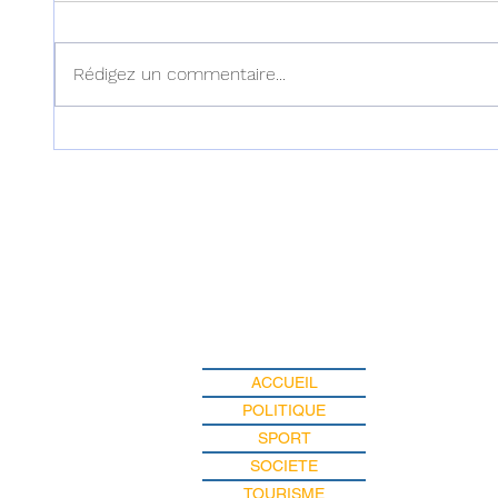
Rédigez un commentaire...
Haïti : Le MENFP annonce
Haïti :
des mesures pour une
examen
rentrée scolaire réussie le 7
dans l'
septembre prochain
ACCUEIL
POLITIQUE
SPORT
SOCIETE
TOURISME