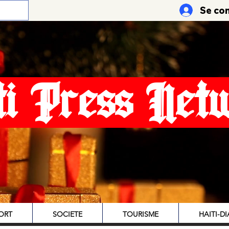
Se co
ti Press Net
ORT
SOCIETE
TOURISME
HAITI-D