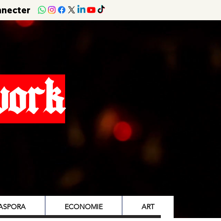
nnecter
work
IASPORA
ECONOMIE
ART