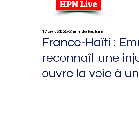
HPN Live
17 avr. 2025
2 min de lecture
France-Haïti : E
reconnaît une inju
ouvre la voie à 