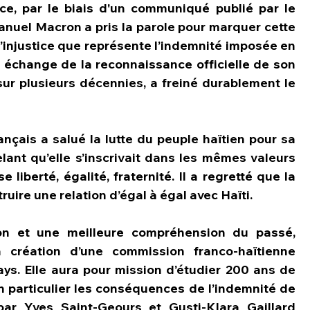
ce, par le biais d'un communiqué publié par le 
anuel Macron a pris la parole pour marquer cette 
 l’injustice que représente l’indemnité imposée en 
en échange de la reconnaissance officielle de son 
ur plusieurs décennies, a freiné durablement le 
çais a salué la lutte du peuple haïtien pour sa 
lant qu’elle s’inscrivait dans les mêmes valeurs 
 liberté, égalité, fraternité. Il a regretté que la 
truire une relation d’égal à égal avec Haïti.
ion et une meilleure compréhension du passé, 
réation d’une commission franco-haïtienne 
s. Elle aura pour mission d’étudier 200 ans de 
en particulier les conséquences de l’indemnité de 
par Yves Saint-Geours et Gusti-Klara Gaillard 