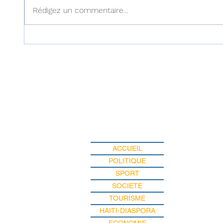
Rédigez un commentaire...
Haïti : Le MENFP annonce
Haïti :
des mesures pour une
examen
rentrée scolaire réussie le 7
dans l'
septembre prochain
ACCUEIL
POLITIQUE
SPORT
SOCIETE
TOURISME
HAITI-DIASPORA
ECONOMIE