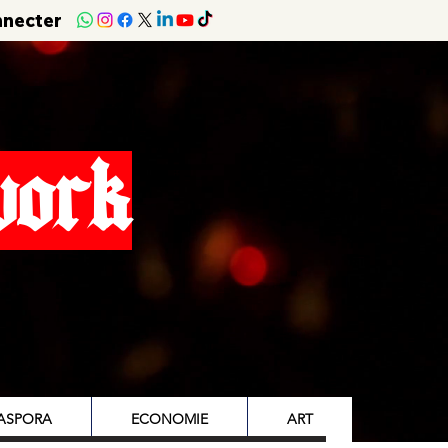
nnecter
work
IASPORA
ECONOMIE
ART