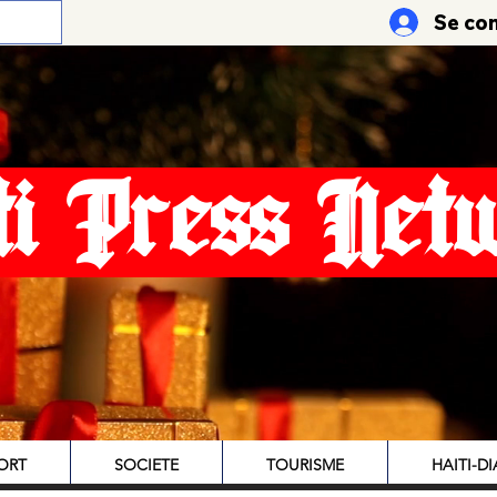
Se co
ti Press Net
ORT
SOCIETE
TOURISME
HAITI-D