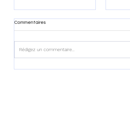
Commentaires
Rédigez un commentaire...
Haïti : Cinq correcteurs des
Nord d'H
examens officiels enlevés
dresse 
dans l'Artibonite
opérat
391 arres
d'arme