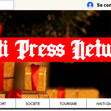
Se co
ti Press Net
ORT
SOCIETE
TOURISME
HAITI-D