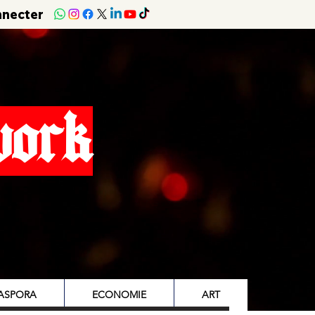
nnecter
work
IASPORA
ECONOMIE
ART