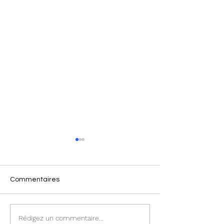
Commentaires
Haïti : Le MENFP
Haïti : Cinq corr
Rédigez un commentaire...