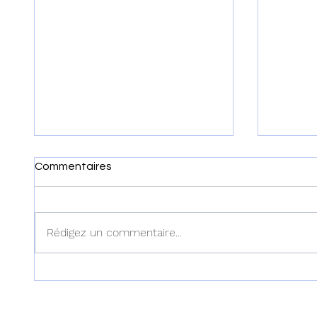
Commentaires
Rédigez un commentaire...
Haïti : Le MENFP annonce
Haïti :
des mesures pour une
examen
rentrée scolaire réussie le 7
dans l'
septembre prochain