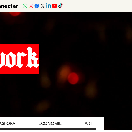
nnecter
work
IASPORA
ECONOMIE
ART