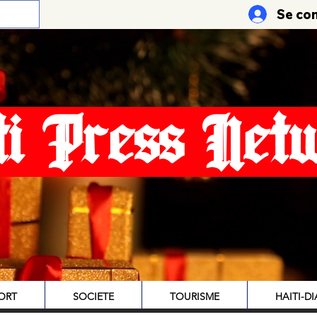
Se co
ti Press Net
ORT
SOCIETE
TOURISME
HAITI-D