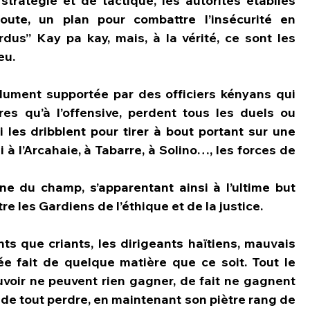
tratégie et de tactique, les autorités établies 
route, un plan pour combattre l’insécurité en 
rdus’’ Kay pa kay, mais, à la vérité, ce sont les 
u. 
ndument supportée par des officiers kényans qui 
res qu’à l’offensive, perdent tous les duels ou 
es dribblent pour tirer à bout portant sur une 
 à l’Arcahaie, à Tabarre, à Solino…, les forces de 
e du champ, s’apparentant ainsi à l’ultime but 
e les Gardiens de l’éthique et de la justice. 
ts que criants, les dirigeants haïtiens, mauvais 
e fait de quelque matière que ce soit. Tout le 
voir ne peuvent rien gagner, de fait ne gagnent 
 de tout perdre, en maintenant son piètre rang de 