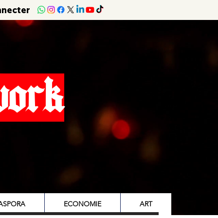
nnecter
work
IASPORA
ECONOMIE
ART