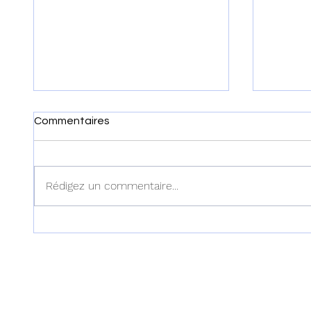
Commentaires
Rédigez un commentaire...
Haïti : Cinq correcteurs des
Haïti - 
examens officiels enlevés
Fils-Aim
dans l'Artibonite
Registr
appelle
de mê