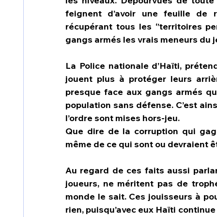
les niveaux. Dépourvues de toute s
feignent d’avoir une feuille de 
récupérant tous les ‘’territoires pe
gangs armés les vrais meneurs du je
La Police nationale d’Haïti, préte
jouent plus à protéger leurs arriè
presque face aux gangs armés qui l
population sans défense. C’est ainsi
l’ordre sont mises hors-jeu. 
Que dire de la corruption qui gagn
même de ce qui sont ou devraient êtr
Au regard de ces faits aussi parlan
joueurs, ne méritent pas de trophé
monde le sait. Ces jouisseurs à pou
rien, puisqu’avec eux Haïti continue