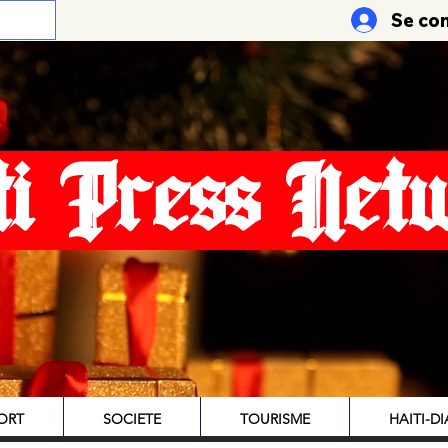
Se co
ti Press Net
ORT
SOCIETE
TOURISME
HAITI-D