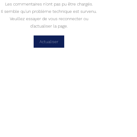
Les commentaires n'ont pas pu être chargés.
Haïti : Cinq correcteurs
Haïti - Politique :
Il semble qu'un problème technique est survenu.
des examens officiels
Didier Fils-Aimé s
Veuillez essayer de vous reconnecter ou
enlevés dans l'Artibonite
sur le Registre é
d'actualiser la page.
et appelle les c
faire de même
Actualiser